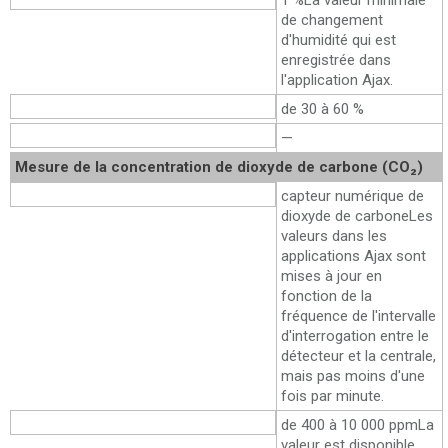
1 %
La valeur minimale
de changement
d'humidité qui est
enregistrée dans
l'application Ajax.
Niveau de confort
de 30 à 60 %
Plage d'humidité
—
Mesure de la concentration de dioxyde de carbone (CO₂)
Élément sensible
capteur numérique de
dioxyde de carbone
Les
valeurs dans les
applications Ajax sont
mises à jour en
fonction de la
fréquence de l'intervalle
d'interrogation entre le
détecteur et la centrale,
mais pas moins d'une
fois par minute.
Plage de mesure
de 400 à 10 000 ppm
La
valeur est disponible