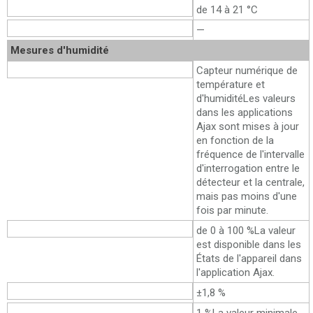
Niveau de confort
de 14 à 21 °C
Portée de la température
—
Mesures d'humidité
Élément sensible
Capteur numérique de
température et
d'humidité
Les valeurs
dans les applications
Ajax sont mises à jour
en fonction de la
fréquence de l'intervalle
d'interrogation entre le
détecteur et la centrale,
mais pas moins d'une
fois par minute.
Plage de mesure
de 0 à 100 %
La valeur
est disponible dans les
États de l'appareil dans
l'application Ajax.
Précision de mesure
±1,8 %
Incrément