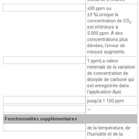
Précision de mesure
±30 ppm ou
±3 %
Lorsque la
concentration de CO₂
est inférieure à
5 000 ppm. À des
concentrations plus
élevées, l'erreur de
mesure augmente.
Incrément
1 ppm
La valeur
minimale de la variation
de concentration de
dioxyde de carbone qui
est enregistrée dans
l'application Ajax.
Niveau acceptable
jusqu'à 1 100 ppm
Plage de CO₂
—
Fonctionnalités supplémentaires
Graphiques
de la température, de
l'humidité et de la