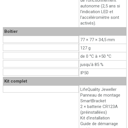
de fonctionnement
autonome (2,5 ans si
l'indication LED et
l'accéléromètre sont
activés).
Boîtier
Dimensions
77 × 77 × 34,5 mm
Poids
127 g
Température de fonctionnement
de 0 °C à +50 °C
Humidité admissible
jusqu'à 85 %
Indice de protection
IP50
Kit complet
Contenu
LifeQuality Jeweller
Panneau de montage
SmartBracket
2 × batterie CR123A
(préinstallées)
Kit d'installation
Guide de démarrage