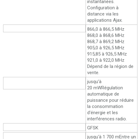
instantanées.
Configuration à
distance via les
applications Ajax.
Bandes de fréquences
866,0 à 866,5 MHz
868,0 à 868,6 MHz
868,7 à 869,2 MHz
905,0 à 926,5 MHz
915,85 à 926,5 MHz
921,0 à 922,0 MHz
Dépend de la région de
vente.
Puissance apparente rayonnée
jusqu’à
(PAR) maximale
20 mW
Régulation
automatique de
puissance pour réduire
la consommation
d'énergie et les
interférences radio.
Modulation du signal radio
GFSK
Portée de la communication radio
jusqu'à 1 700 m
Entre un