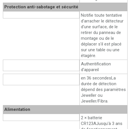
Protection anti-sabotage et sécurité
Accéléromètre
Notifie toute tentative
d'arracher le détecteur
d'une surface, de le
retirer du panneau de
montage ou de le
déplacer s'il est placé
sur une table ou une
étagère.
Protection contre l'usurpation des
Authentification
données
d'appareil
Détection de perte de
en 36 secondes
La
communication
durée de détection
dépend des paramètres
Jeweller ou
Jeweller/Fibra.
Alimentation
Batteries
2 × batterie
CR123A
Jusqu'à 3 ans