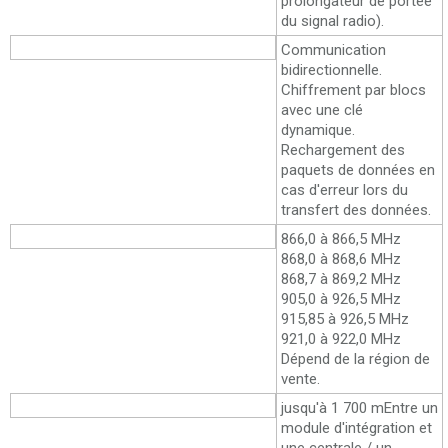
prolongateur de portée
du signal radio).
Caractéristiques clés
Communication
bidirectionnelle.
Chiffrement par blocs
avec une clé
dynamique.
Rechargement des
paquets de données en
cas d'erreur lors du
transfert des données.
Bandes de fréquences
866,0 à 866,5 MHz
868,0 à 868,6 MHz
868,7 à 869,2 MHz
905,0 à 926,5 MHz
915,85 à 926,5 MHz
921,0 à 922,0 MHz
Dépend de la région de
vente.
Portée de la communication radio
jusqu'à 1 700 m
Entre un
module d'intégration et