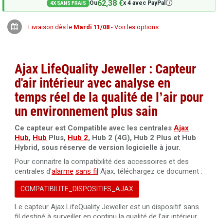
62,38 €
🛈
Ou
x 4 avec PayPal
4X SANS FRAIS
Livraison dès le
Mardi 11/08
- Voir les options
Ajax LifeQuality Jeweller : Capteur
d'air intérieur avec analyse en
temps réel de la qualité de l’air pour
un environnement plus sain
Ce capteur est Compatible avec les centrales
Ajax
Hub
,
Hub
Plus,
Hub 2
, Hub 2 (4G), Hub 2 Plus et Hub
Hybrid, sous réserve de version logicielle à jour.
Pour connaitre la compatibilité des accessoires et des
centrales d'
alarme
sans fil
Ajax, téléchargez ce document :
COMPATIBILITE_DISPOSITIFS_AJAX
Le capteur Ajax LifeQuality Jeweller est un dispositif sans
fil destiné à surveiller en continu la qualité de l’air intérieur.