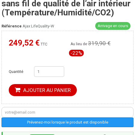
sans fil de qualité de l’air intérieur
(Température/Humidité/CO2)
Arrivage en cours
Référence
Ajax LifeQuality-W
249,52 €
319,90 €
Moins cher ailleurs ?
Au lieu de
TTC
-22%
Quantité
AJOUTER AU PANIER
Prévenez-moi lorsque le produit est disponible