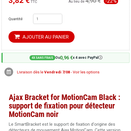
3,82 €
4,90 €
-22%
Moins cher ailleurs ?
Au lieu de
TTC
Quantité
AJOUTER AU PANIER
0,96 €
🛈
Ou
x 4 avec PayPal
4X SANS FRAIS
Livraison dès le
Vendredi 7/08
- Voir les options
Ajax Bracket for MotionCam Black :
support de fixation pour détecteur
MotionCam noir
Le SmartBracket est le support de fixation d'origine des
détecteurs de mouvement Ajax MotionCam. Cette version