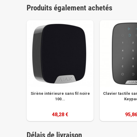
Produits également achetés
Sirène intérieure sans fil noire
Clavier tactile san
100...
Keypad
48,28 €
95,86
Délais de livraison