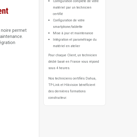
Configuration complète de votre
matériel par un technicien
ent
certifié
Configuration de votre
smartphone/tablette
 noire permet
Mise à jour et maintenance
maintenance.
Intégration et paramétrage du
égration
matériel en atelier
Pour chaque Client, un technicien
dédié basé en France vous répond
sous 4 heures.
Nos techniciens certifiés Dahua,
TP-Link et Hikvision bénéficient
des dernières formations
constructeur.