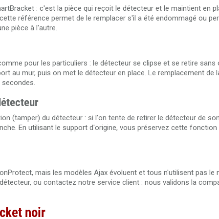
Bracket : c'est la pièce qui reçoit le détecteur et le maintient en pl
et cette référence permet de le remplacer s'il a été endommagé ou per
ne pièce à l'autre.
mme pour les particuliers : le détecteur se clipse et se retire sans o
pport au mur, puis on met le détecteur en place. Le remplacement de la
s secondes.
détecteur
on (tamper) du détecteur : si l'on tente de retirer le détecteur de s
che. En utilisant le support d'origine, vous préservez cette fonction
nProtect, mais les modèles Ajax évoluent et tous n'utilisent pas l
étecteur, ou contactez notre service client : nous validons la compat
cket noir