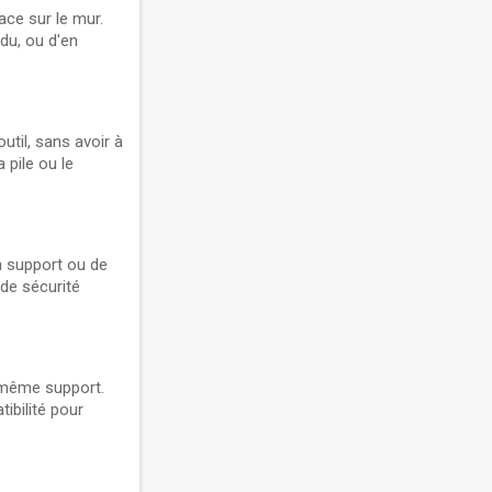
ace sur le mur.
du, ou d'en
util, sans avoir à
 pile ou le
on support ou de
 de sécurité
e même support.
ibilité pour