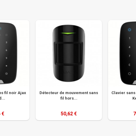
s fil noir Ajax
Détecteur de mouvement sans
Clavier sans 
...
fil hors...
K
 €
50,62 €
7