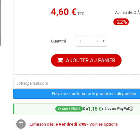
4,60 €
5,
Moins cher ailleurs ?
Au lieu de
TTC
-22%
Quantité
AJOUTER AU PANIER
Prévenez-moi lorsque le produit est disponible
1,15 €
🛈
Ou
x 4 avec PayPal
4X SANS FRAIS
Livraison dès le
Vendredi 7/08
- Voir les options