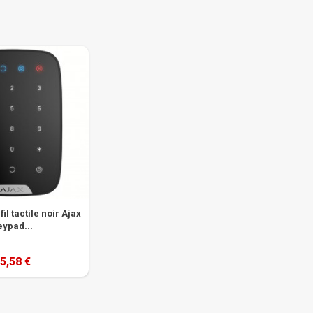
fil tactile noir Ajax
eypad...
5,58 €