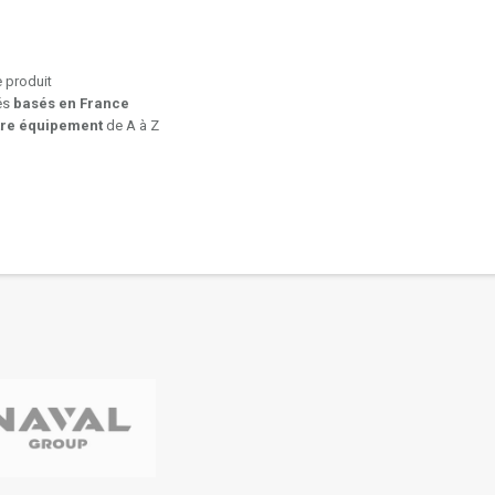
e produit
iés
basés en France
tre équipement
de A à Z