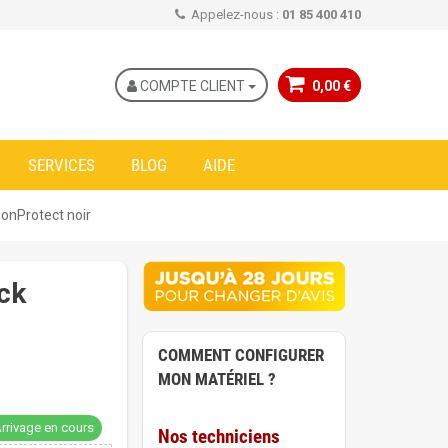
Appelez-nous :
01 85 400 410
COMPTE CLIENT
0,00 €
SERVICES
BLOG
AIDE
ionProtect noir
ck
COMMENT CONFIGURER
MON MATÉRIEL ?
rrivage en cours
Nos techniciens