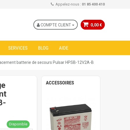
Appelez-nous :
01 85 400 410
COMPTE CLIENT
0,00 €
SERVICES
BLOG
AIDE
acement batterie de secours Pulsar HPSB-12V2A-B
ACCESSOIRES
ge
nt
B-
Disponible