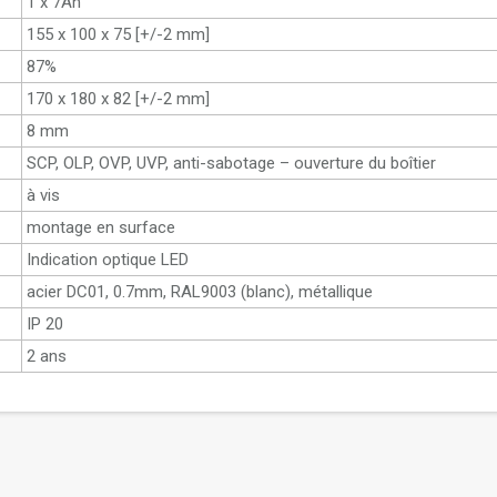
1 x 7Ah
155 x 100 x 75 [+/-2 mm]
87%
170 x 180 x 82 [+/-2 mm]
8 mm
SCP, OLP, OVP, UVP, anti-sabotage – ouverture du boîtier
à vis
montage en surface
Indication optique LED
acier DC01, 0.7mm, RAL9003 (blanc), métallique
IP 20
2 ans