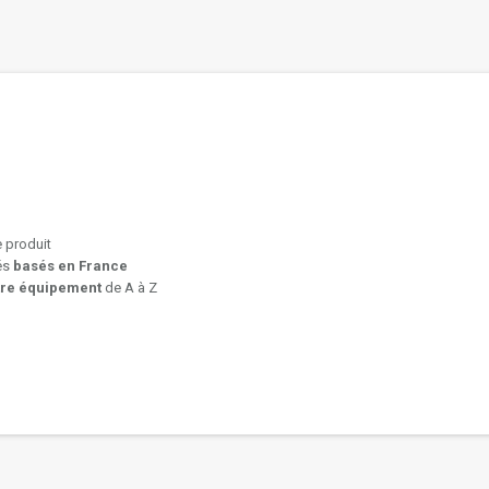
e produit
iés
basés en France
tre équipement
de A à Z