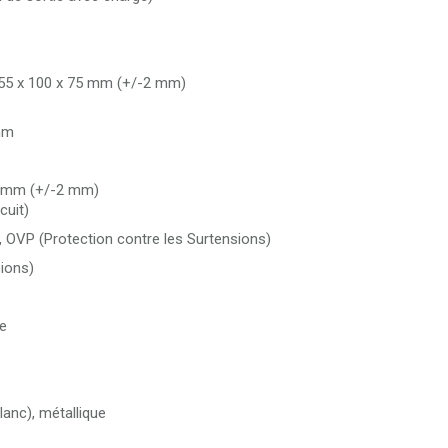
 155 x 100 x 75 mm (+/-2 mm)
 mm
82 mm (+/-2 mm)
cuit)
, OVP (Protection contre les Surtensions)
ions)
e
anc), métallique