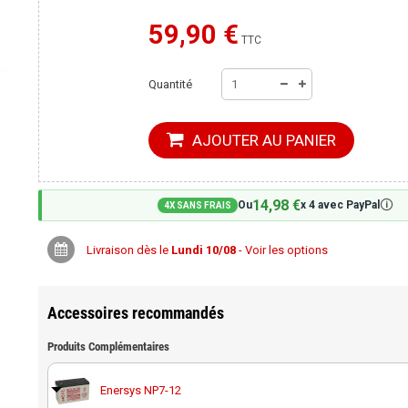
59,90 €
Moins cher ailleurs ?
TTC
Quantité
AJOUTER AU PANIER
14,98 €
🛈
Ou
x 4 avec PayPal
4X SANS FRAIS
Livraison dès le
Lundi 10/08
- Voir les options
Accessoires recommandés
Produits Complémentaires
Enersys NP7-12