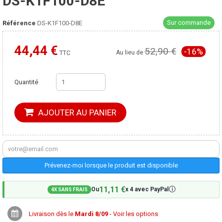
DS-K1F100-D8E
Sur commande
Référence
DS-K1F100-D8E
44,44 €
52,90 €
-16%
Moins cher ailleurs ?
Au lieu de
TTC
Quantité
AJOUTER AU PANIER
Prévenez-moi lorsque le produit est disponible
11,11 €
🛈
Ou
x 4 avec PayPal
4X SANS FRAIS
Livraison dès le
Mardi 8/09
- Voir les options