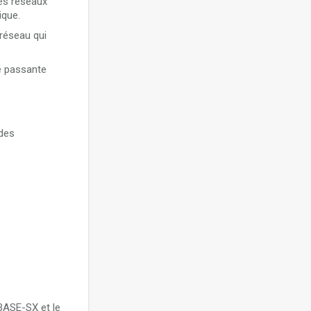
des réseaux
ique.
 réseau qui
de passante
 des
BASE-SX et le