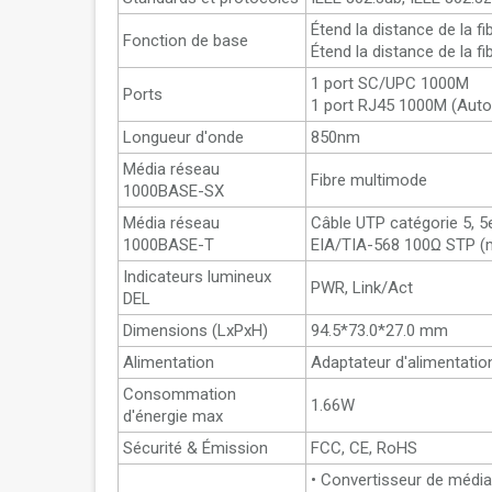
Étend la distance de la f
Fonction de base
Étend la distance de la f
1 port SC/UPC 1000M
Ports
1 port RJ45 1000M (Aut
Longueur d'onde
850nm
Média réseau
Fibre multimode
1000BASE-SX
Média réseau
Câble UTP catégorie 5,
1000BASE-T
EIA/TIA-568 100Ω STP 
Indicateurs lumineux
PWR, Link/Act
DEL
Dimensions (LxPxH)
94.5*73.0*27.0 mm
Alimentation
Adaptateur d'alimentatio
Consommation
1.66W
d'énergie max
Sécurité & Émission
FCC, CE, RoHS
• Convertisseur de méd