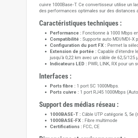
cuivre 1000Base-T. Ce convertisseur utilise un 
des performances optimales sur des distances al
Caractéristiques techniques :
Performance :
Fonctionne à 1000 Mbps en 
Compatibilité :
Supporte auto MDI/MDI-X po
Configuration du port FX :
Permet la sélec
Extension de portée :
Capable d'étendre l
jusqu'à 0,22 km avec un câble de 62,5/125 
Indicateurs LED :
PWR, LINK, RX pour un suiv
Interfaces :
Ports fibre :
1 port SC 1000Mbps.
Ports cuivre :
1 port RJ45 1000Mbps (Auto
Support des médias réseau :
1000BASE-T :
Câble UTP catégorie 5, 5e
1000BASE-FX :
Fibre multimode
Certifications :
FCC, CE