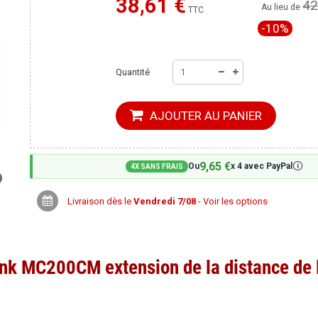
38,61 €
42
Moins cher ailleurs ?
Au lieu de
TTC
-10%
Quantité
AJOUTER AU PANIER
9,65 €
🛈
Ou
x 4 avec PayPal
4X SANS FRAIS
Livraison dès le
Vendredi 7/08
- Voir les options
nk MC200CM extension de la distance de l