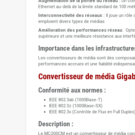
Augmentation de la portée du réseau :
Un conv
Ethernet au-delà de la limite standard de 100 mètre
Interconnectivité des réseaux :
Il joue un rôle
emploient divers types de médias.
Amélioration des performances réseau
: Opte
supérieure et une meilleure résistance aux inte
Importance dans les infrastructur
Les convertisseurs de média sont des composants 
performances accrues et une fiabilité indispens
Convertisseur de média Giga
Conformité aux normes :
IEEE 802.3ab (1000Base-T)
IEEE 802.3z (1000Base-SX)
IEEE 802.3x (Contrôle de Flux en Full Duplex
Description :
Le MC200CM est un convertisseur de média conçu 