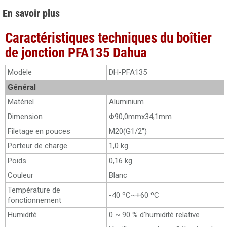
En savoir plus
Caractéristiques techniques du boîtier
de jonction PFA135 Dahua
Modèle
DH-PFA135
Général
Matériel
Aluminium
Dimension
Φ90,0mmx34,1mm
Filetage en pouces
M20(G1/2")
Porteur de charge
1,0 kg
Poids
0,16 kg
Couleur
Blanc
Température de
-40 ºC~+60 ºC
fonctionnement
Humidité
0 ~ 90 % d'humidité relative