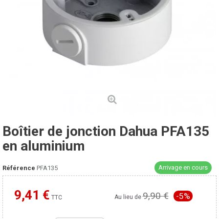
Boîtier de jonction Dahua PFA135
en aluminium
Arrivage en cours
Référence
PFA135
9,41 €
9,90 €
-5%
Moins cher ailleurs ?
Au lieu de
TTC