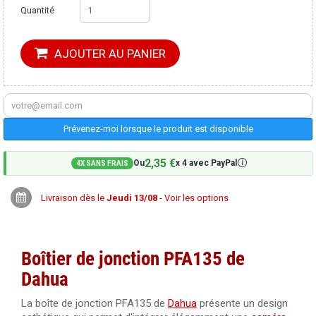
Quantité
AJOUTER AU PANIER
Prévenez-moi lorsque le produit est disponible
2,35 €
🛈
Ou
x 4 avec PayPal
4X SANS FRAIS
Livraison dès le
Jeudi 13/08
- Voir les options
Boîtier de jonction PFA135 de
Dahua
La boîte de jonction PFA135 de
Dahua
présente un design