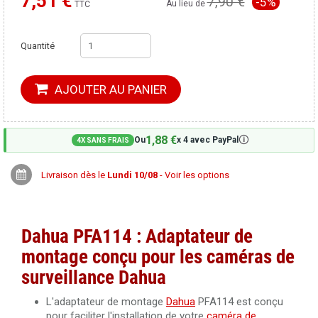
7,51 €
7,90 €
-5%
Moins cher ailleurs ?
Au lieu de
TTC
Quantité
AJOUTER AU PANIER
1,88 €
🛈
Ou
x 4 avec PayPal
4X SANS FRAIS
Livraison dès le
Lundi 10/08
- Voir les options
Dahua PFA114 : Adaptateur de
montage conçu pour les caméras de
surveillance Dahua
L'adaptateur de montage
Dahua
PFA114 est conçu
pour faciliter l'installation de votre
caméra de