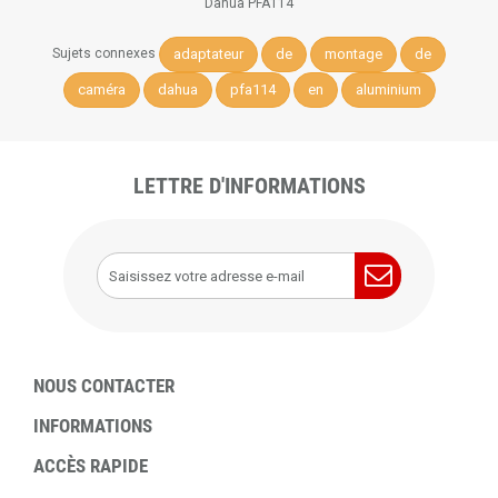
Dahua PFA114
adaptateur
de
montage
de
Sujets connexes
caméra
dahua
pfa114
en
aluminium
LETTRE D'INFORMATIONS
NOUS CONTACTER
INFORMATIONS
ACCÈS RAPIDE