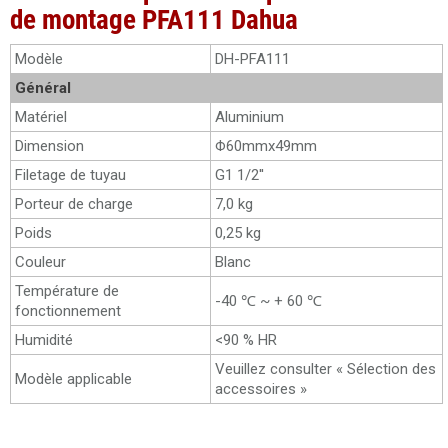
de montage PFA111 Dahua
Modèle
DH-PFA111
Général
Matériel
Aluminium
Dimension
Φ60mmx49mm
Filetage de tuyau
G1 1/2''
Porteur de charge
7,0 kg
Poids
0,25 kg
Couleur
Blanc
Température de
-40 ℃ ~ + 60 ℃
fonctionnement
Humidité
<90 % HR
Veuillez consulter « Sélection des
Modèle applicable
accessoires »