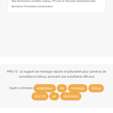
Nos techniciens certifiés Dahua, TP-Link et Hikvision bénéficient des
dernières formations constructeur.
PFA110 : un support de montage robuste et polyvalent pour caméras de
surveillance Dahua, assurant une installation efficace
adaptateur
de
montage
dahua
Sujets connexes
pfa110
en
aluminium