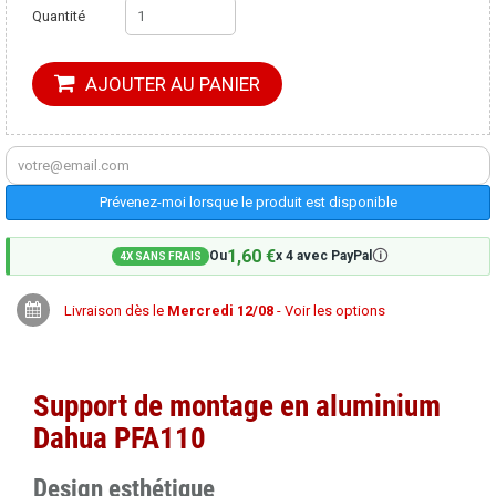
Quantité
AJOUTER AU PANIER
Prévenez-moi lorsque le produit est disponible
1,60 €
🛈
Ou
x 4 avec PayPal
4X SANS FRAIS
Livraison dès le
Mercredi 12/08
- Voir les options
Support de montage en aluminium
Dahua PFA110
Design esthétique