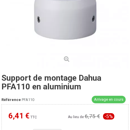
Support de montage Dahua
PFA110 en aluminium
Arrivage en cours
Référence
PFA110
6,41 €
6,75 €
-5%
Moins cher ailleurs ?
Au lieu de
TTC