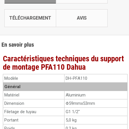
TÉLÉCHARGEMENT
AVIS
En savoir plus
Caractéristiques techniques du support
de montage PFA110 Dahua
Modèle
DH-PFA110
Général
Matériel
Aluminium
Dimension
Φ59mmx53mm
Filetage de tuyau
G1 1/2''
Portant
5,0 kg
Poids
0,2 kg