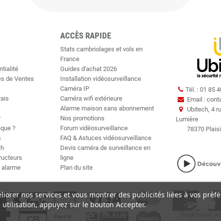
ACCÈS RAPIDE
Stats cambriolages et vols en
France
tialité
Guides d'achat 2026
es de Ventes
Installation vidéosurveillance
Caméra IP
Tél. : 01 85 
rais
Caméra wifi extérieure
Email : cont
Alarme maison sans abonnement
Ubitech, 4 r
r
Nos promotions
Lumière
ique ?
Forum vidéosurveillance
78370 Plaisi
s
FAQ & Astuces vidéosurveillance
ch
Devis caméra de surveillance en
tructeurs
ligne
t alarme
Plan du site
éliorer nos services et vous montrer des publicités liées à vos préf
utilisation, appuyez sur le bouton Accepter.