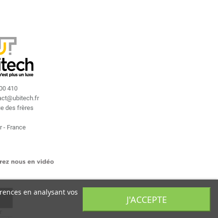
400 410
act
@
ubitech.fr
ue des frères
r - France
érences en analysant vos
J'ACCEPTE