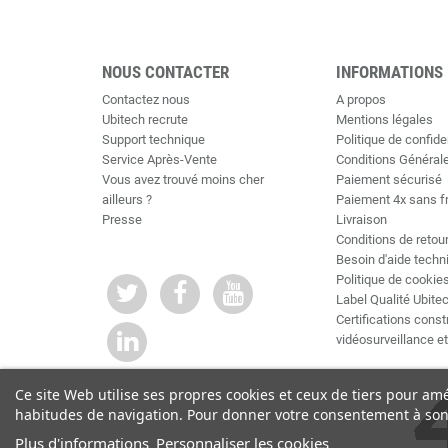
NOUS CONTACTER
INFORMATIONS
Contactez nous
A propos
Ubitech recrute
Mentions légales
Support technique
Politique de confiden
Service Après-Vente
Conditions Général
Vous avez trouvé moins cher
Paiement sécurisé
ailleurs ?
Paiement 4x sans f
Presse
Livraison
Conditions de retou
Besoin d'aide techn
Politique de cookie
Label Qualité Ubite
Certifications cons
vidéosurveillance e
Ce site Web utilise ses propres cookies et ceux de tiers pour am
habitudes de navigation. Pour donner votre consentement à son 
Plus d'informations
Personnaliser les cookies