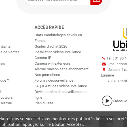
ACCÈS RAPIDE
Stats cambriolages et vols en
France
tialité
Guides d'achat 2026
es de Ventes
Installation vidéosurveillance
Caméra IP
Tél. : 01 85 
rais
Caméra wifi extérieure
Email : cont
Alarme maison sans abonnement
Ubitech, 4 r
r
Nos promotions
Lumière
ique ?
Forum vidéosurveillance
78370 Plaisi
s
FAQ & Astuces vidéosurveillance
ch
Devis caméra de surveillance en
tructeurs
ligne
t alarme
Plan du site
éliorer nos services et vous montrer des publicités liées à vos préf
utilisation, appuyez sur le bouton Accepter.