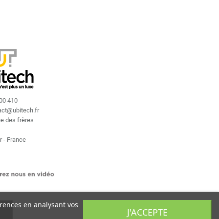
400 410
act
@
ubitech.fr
ue des frères
r - France
érences en analysant vos
J'ACCEPTE