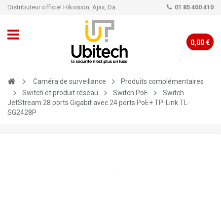
Distributeur officiel Hikvision, Ajax, Dahua, TP-Link - Caméra de vidéo surveillance - Alarme
01 85 400 410
0,00 €
Caméra de surveillance
Produits complémentaires
Switch et produit réseau
Switch PoE
Switch
JetStream 28 ports Gigabit avec 24 ports PoE+ TP-Link TL-
SG2428P