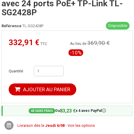
avec 24 ports PoE+ TP-Link TL-
SG2428P
Disponible
Référence
TL-SG2428P
332,91 €
369,90 €
Moins cher ailleurs ?
Au lieu de
TTC
-10%
Quantité
AJOUTER AU PANIER
83,23 €
🛈
Ou
x 4 avec PayPal
4X SANS FRAIS
Livraison dès le
Jeudi 6/08
- Voir les options